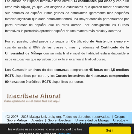
Los cursos de Español Intensivo tiene entre
8-14 estudiantes por clase
y van a un
ritmo más rápido, ya que van dirigidos a estudiantes que quieren tomar seriamente
sus estudios de español. Estos grupos de estudiantes ligeramente más pequeños
también significan que cada estudiante tendrá una mayor atención personalizada por
parte profesor de español que en otros cursos, por consiguiente los Cursos
Intensivos le permitirán aprender español de una manera más rápida y centrada.
Por su puesto, usted puede conseguir un
Certificado de Asistencia
siempre y
cuando asista al 80% de las clases o más, y además el
Certificado de la
Universidad de Málaga
con su nota final y nivel de habilidad estará disponible a
esos estudiantes que aprueben con éxito el examen al final del curso.
Los Cursos Intensivos de dos semanas
comprenden
45 horas
con
4,5 créditos
ECTS
disponibles por curso y los
Cursos Intensivos de 4 semanas comprenden
90 horas
con
9 créditos ECTS
disponibles por curso.
Inscríbete Ahora!
Para apuntarte en el curso haz clic aquí
(C) 2007 - 2026 Malaga-University.org. Todos los derechos reservados. |
Grupos
|
Sobre Malaga
|
Agentes
|
Sobre Nosotros
|
Universidad de Malaga
|
Créditos y
Diplomas
|
Instalaciones y Actividades
|
Por qué Málaga - FAQ
|
Alojamiento
|
Precios y Fechas
|
Información de Interés
|
Contacto
|
Inscripción
|
Política de
This website uses cookies to ensure you get the best
Got it!
Privacidad
experience on our website
More info