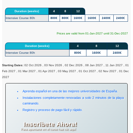
Duration (weeks)
4
8
12
Intensive Course 80h
800€
800€
1600€
1600€
2400€
2400€
Prices are valid from 01-Jan-2027 until 31-Dec-2027
Duration (weeks)
4
8
12
Intensive Course 80h
800€
1600€
2400€
Starting Dates:
02 Oct 2026 , 03 Nov 2026 , 02 Dec 2026 , 08 Jan 2027 , 11 Jan 2027 , 01
Feb 2027 , 01 Mar 2027 , 01 Apr 2027 , 03 May 2027 , 01 Oct 2027 , 02 Nov 2027 , 01 Dec
2027
Aprenda español en una de las mejores universidades de España.
Instalaciones completamente renovadas a solo 2 minutos de la playa
caminando.
Registro y proceso de pago fácil y rápido.
Inscríbete Ahora!
Para apuntarte en el curso haz clic aquí