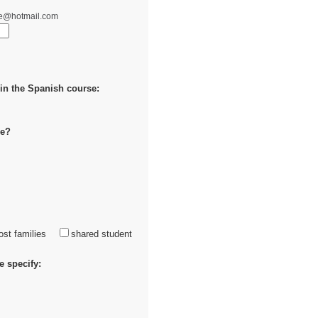
e@hotmail.com
in the Spanish course:
se?
st families
shared student
 specify: